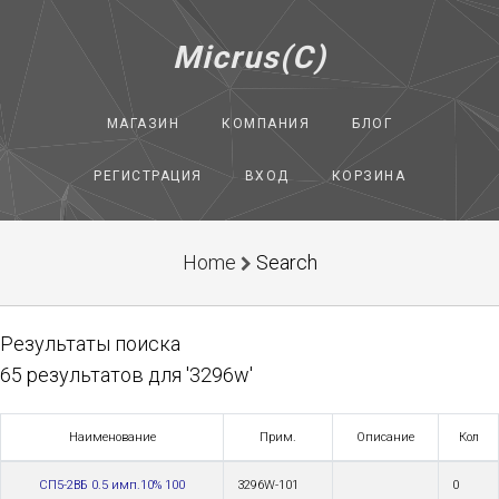
Micrus(C)
МАГАЗИН
КОМПАНИЯ
БЛОГ
РЕГИСТРАЦИЯ
ВХОД
КОРЗИНА
Home
Search
Результаты поиска
65 результатов для '3296w'
Наименование
Прим.
Описание
Кол
СП5-2ВБ 0.5 имп.10% 100
3296W-101
0