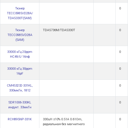
Тюнер
0
TECC0985VD28A/
TDA5330T(SAM)
Тюнер
TDA5736M/TDA5330T
0
TECC0985VD28A
(SAM)
33000 кГц 20ppm
0
HC49/U 16пф
33000 кГц 30ppm
0
16pF
CM453232-331KL,
0
330мкГн, 1812
SDR1006-330KL
0
индукт. 33мкГн
RCH895NP-331K
330uH ±10% 0.51A 0.61Om,
0
радиальная без магнитного