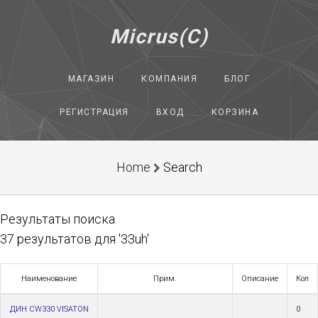
Micrus(C)
МАГАЗИН
КОМПАНИЯ
БЛОГ
РЕГИСТРАЦИЯ
ВХОД
КОРЗИНА
Home
Search
Результаты поиска
37 результатов для '33uh'
Наименование
Прим.
Описание
Кол
ДИН CW330 VISATON
0