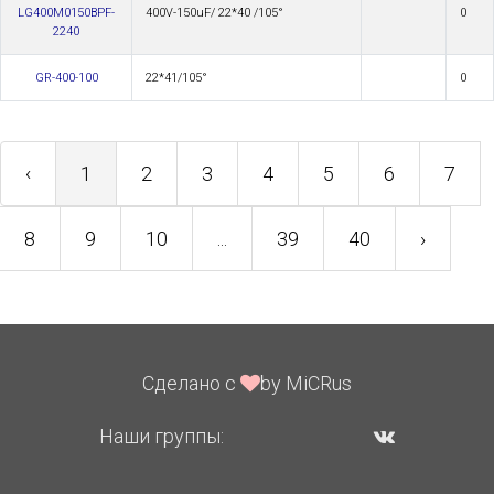
LG400M0150BPF-
400V-150uF/ 22*40 /105°
0
2240
GR-400-100
22*41/105°
0
‹
1
2
3
4
5
6
7
8
9
10
...
39
40
›
Сделано с
by MiCRus
Наши группы: