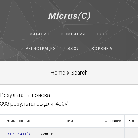
Micrus(C)
МАГАЗИН
КОМПАНИЯ
БЛОГ
РЕГИСТРАЦИЯ
ВХОД
КОРЗИНА
Home
Search
Результаты поиска
393 результатов для '400v'
Наименование
Прим.
Описание
Кол
TSC6 06-400 (S)
желтый
0