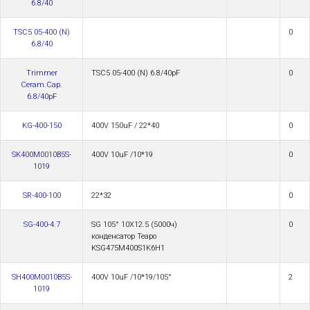
6.8/40
TSC5 05-400 (N)
0
6.8/40
Trimmer
TSC5 05-400 (N) 6.8/40pF
0
Ceram.Cap.
6.8/40pF
KG-400-150
400V 150uF / 22*40
0
SK400M0010B5S-
400V 10uF /10*19
0
1019
SR-400-100
22*32
0
SG-400-4.7
SG 105° 10X12.5 (5000ч)
0
конденсатор Teapo
KSG475M400S1K6H1
SH400M0010B5S-
400V 10uF /10*19/105°
2
1019