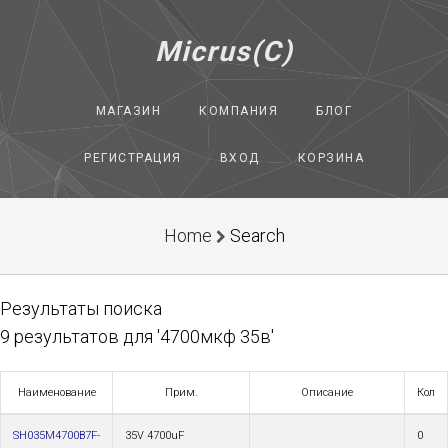
Micrus(C)
МАГАЗИН
КОМПАНИЯ
БЛОГ
РЕГИСТРАЦИЯ
ВХОД
КОРЗИНА
Home
Search
Результаты поиска
9 результатов для '4700мкф 35в'
Наименование
Прим.
Описание
Кол
SH035M4700B7F-
35V 4700uF
0