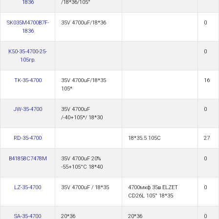
1836
/18*36/105°
SK035M4700B7F-
35V 4700uF/18*36
0
1836
К50-35-4700-25-
0
105гр.
TK-35-4700
35V 4700uF/18*35
16
105*
JW-35-4700
35V 4700uF
0
/-40+105*/ 18*30
RD-35-4700
18*35.5 105C
27
B41858C7478M
35V 4700uF 20%
0
-55+105°С 18*40
LZ-35-4700
35V 4700uF / 18*35
4700мкф 35в ELZET
0
CD26L 105° 18*35
SA-35-4700
20*36
20*36
0