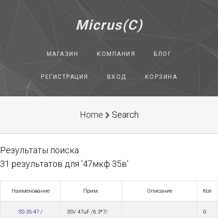
Micrus(C)
МАГАЗИН
КОМПАНИЯ
БЛОГ
РЕГИСТРАЦИЯ
ВХОД
КОРЗИНА
Home
Search
Результаты поиска
31 результатов для '47мкф 35в'
Наименование
Прим.
Описание
Кол
SS-35-47 /
35V 47uF /6.3*7/
0