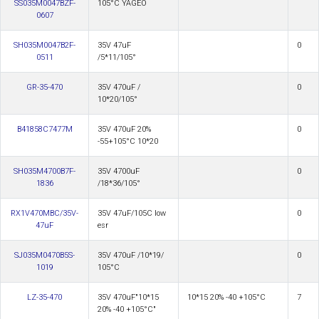
SS035M0047BZF-
105°С YAGEO
0607
SH035M0047B2F-
35V 47uF
0
0511
/5*11/105°
GR-35-470
35V 470uF /
0
10*20/105°
B41858C7477M
35V 470uF 20%
0
-55+105°С 10*20
SH035M4700B7F-
35V 4700uF
0
1836
/18*36/105°
RX1V470MBC/35V-
35V 47uF/105C low
0
47uF
esr
SJ035M0470B5S-
35V 470uF /10*19/
0
1019
105°С
LZ-35-470
35V 470uF"10*15
10*15 20% -40 +105°С
7
20% -40 +105°С"