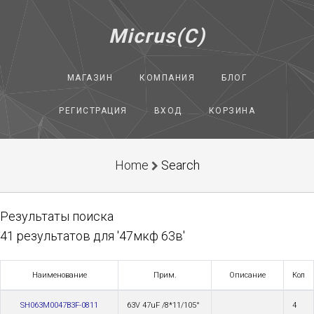
Micrus(C)
МАГАЗИН
КОМПАНИЯ
БЛОГ
РЕГИСТРАЦИЯ
ВХОД
КОРЗИНА
Home
Search
Результаты поиска
41 результатов для '47мкф 63в'
Наименование
Прим.
Описание
Кол
SH063M0047B3F-0811
63V 47uF /8*11/105°
4