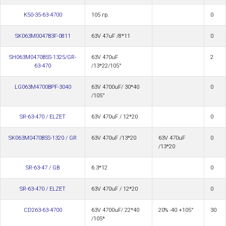
К50-35-63-4700
105 гр.
0
SK063M0047B3F-0811
63V 47uF /8*11
0
SH063M0470B5S-1325/GR-
63V 470uF
2
63-470
/13*22/105°
LG063M4700BPF-3040
63V 4700uF/ 30*40
0
/105°
SR-63-470 / ELZET
63V 470uF / 12*20
0
SK063M0470B5S-1320 / GR
63V 470uF /13*20
63V 470uF
0
/13*20
SR-63-47 / GB
6.3*12
0
SR-63-470 / ELZET
63V 470uF / 12*20
0
CD263-63-4700
63V 4700uF/ 22*40
20% -40 +105°
30
/105*