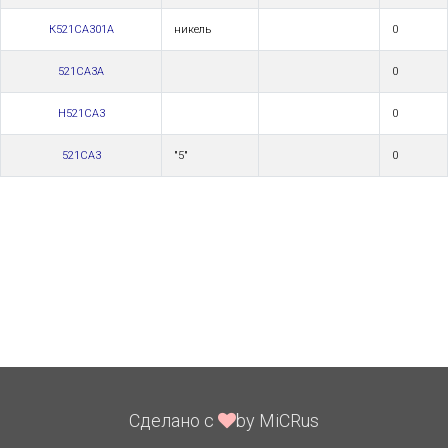
К521СА301А
никель
0
521СА3А
0
Н521СА3
0
521СА3
"5"
0
Сделано с
by MiCRus