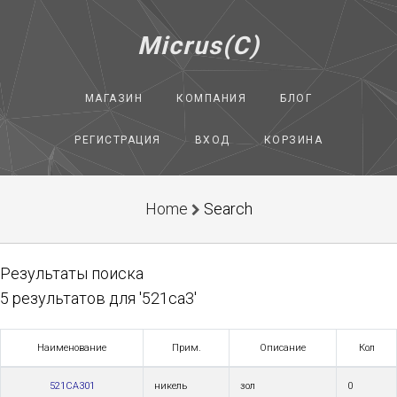
Micrus(C)
МАГАЗИН
КОМПАНИЯ
БЛОГ
РЕГИСТРАЦИЯ
ВХОД
КОРЗИНА
Home
Search
Результаты поиска
5 результатов для '521са3'
Наименование
Прим.
Описание
Кол
521СА301
никель
зол
0