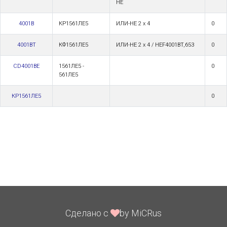
НЕ
4001B
КР1561ЛЕ5
ИЛИ-НЕ 2 х 4
0
4001BT
КФ1561ЛЕ5
ИЛИ-НЕ 2 х 4 / HEF4001BT,653
0
CD4001BE
1561ЛЕ5 -
0
561ЛЕ5
КР1561ЛЕ5
0
Сделано с
by MiCRus