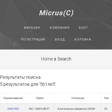
Micrus(C)
МАГАЗИН
КОМПАНИЯ
БЛОГ
РЕГИСТРАЦИЯ
ВХОД
КОРЗИНА
Home
Search
Результаты поиска
5 результатов для '561ле5'
Наименование
Прим.
Описание
Кол
К561ЛЕ5
MC 14001UBCP
4 логических элемента 2ИЛИ-
25