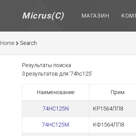
Micrus(C)
МАГАЗИН
КОМ
Home
Search
Результаты поиска
3 результатов для '74hc125'
Наименование
Прим.
74HC125N
КР1564ЛП8
74HC125M
КФ1564ЛП8