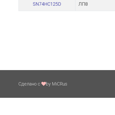
SN74HC125D
ЛП8
Сделано с
by MiCRus