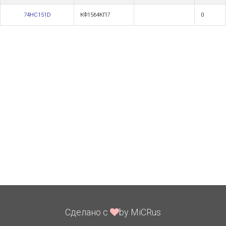
74HC151D
КФ1564КП7
0
Сделано с
by MiCRus