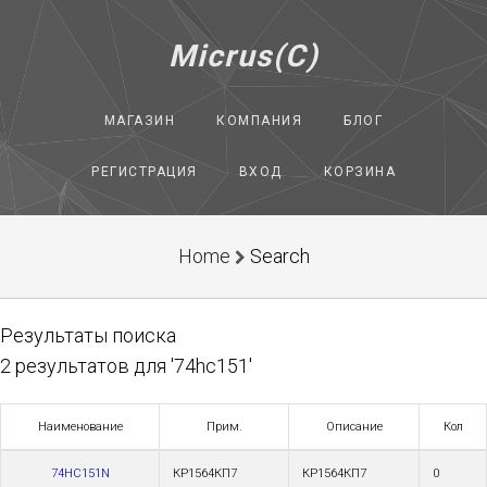
Micrus(C)
МАГАЗИН
КОМПАНИЯ
БЛОГ
РЕГИСТРАЦИЯ
ВХОД
КОРЗИНА
Home
Search
Результаты поиска
2 результатов для '74hc151'
Наименование
Прим.
Описание
Кол
74HC151N
КР1564КП7
КР1564КП7
0