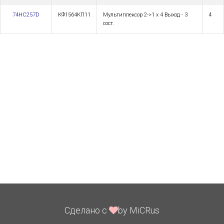
74HC257D
КФ1564КП11
Мультиплексор 2->1 х 4 Выход - 3
4
сост.
Сделано с
by MiCRus