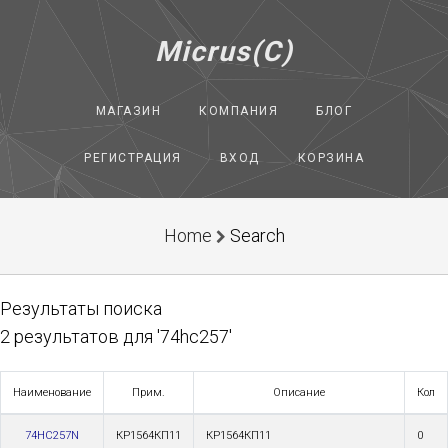
Micrus(C)
МАГАЗИН
КОМПАНИЯ
БЛОГ
РЕГИСТРАЦИЯ
ВХОД
КОРЗИНА
Home
Search
Результаты поиска
2 результатов для '74hc257'
Наименование
Прим.
Описание
Кол
74HC257N
КР1564КП11
КР1564КП11
0