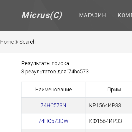
Micrus(C)
МАГАЗИН
КОМ
Home
Search
Результаты поиска
3 результатов для '74hc573'
Наименование
Прим.
74HC573N
КР1564ИР33
74HC573DW
КФ1564ИР33