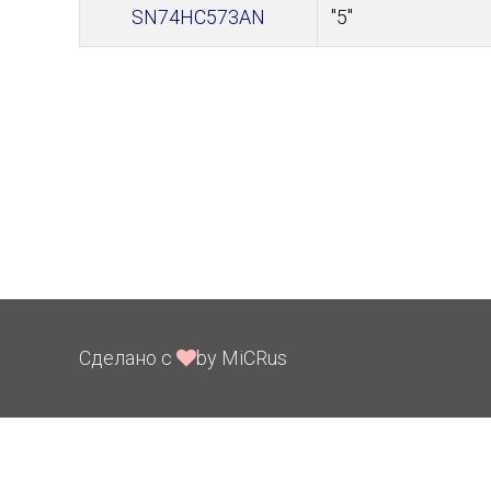
SN74HC573AN
"5"
Сделано с
by MiCRus