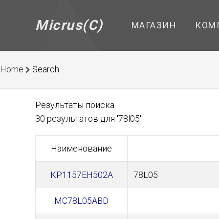
Micrus(C)
МАГАЗИН
КОМ
Home
Search
Результаты поиска
30 результатов для '78l05'
Наименование
КР1157ЕН502А
78L05
MC78L05ABD