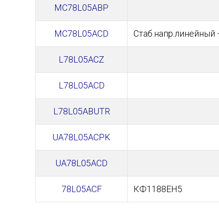
MC78L05ABP
MC78L05ACD
Стаб.напр.линейный +
L78L05ACZ
L78L05ACD
L78L05ABUTR
UA78L05ACPK
UA78L05ACD
78L05ACF
КФ1188ЕН5