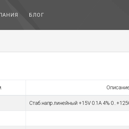
ПАНИЯ
БЛОГ
.
Описани
Стаб.напр.линейный +15V 0.1A 4% 0...+125