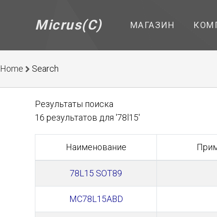
Micrus(C)
МАГАЗИН
КОМ
Home
Search
Результаты поиска
16 результатов для '78l15'
Наименование
Прим
78L15 SOT89
MC78L15ABD