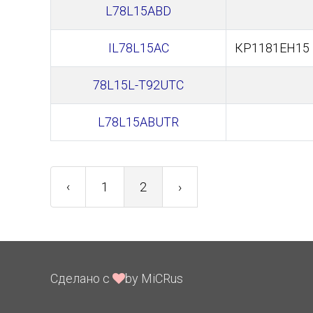
L78L15ABD
IL78L15AC
КР1181ЕН15
78L15L-T92UTC
L78L15ABUTR
‹
1
2
›
Сделано с
by MiCRus