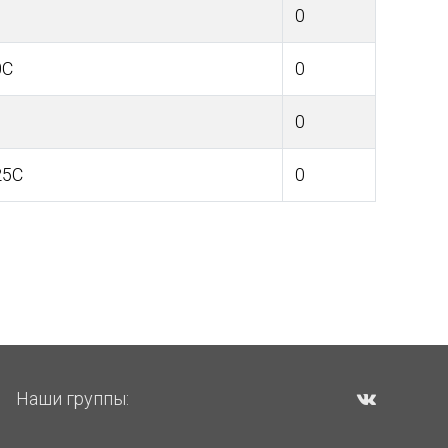
0
0C
0
0
25C
0
Наши группы: