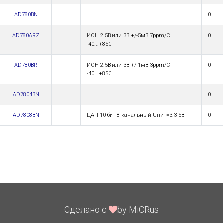
AD780BN
0
AD780ARZ
ИОН 2.5В или 3В +/-5мВ 7ppm/C
0
-40...+85C
AD780BR
ИОН 2.5В или 3В +/-1мВ 3ppm/C
0
-40...+85С
AD7804BN
0
AD7808BN
ЦАП 10-бит 8-канальный Uпит=3.3-5В
0
Сделано с
by MiCRus