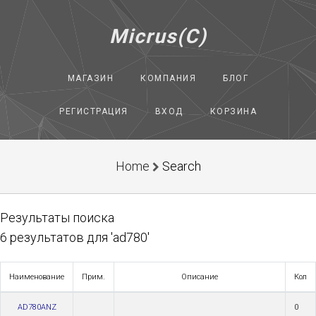
Micrus(C)
МАГАЗИН
КОМПАНИЯ
БЛОГ
РЕГИСТРАЦИЯ
ВХОД
КОРЗИНА
Home
Search
Результаты поиска
6 результатов для 'ad780'
Наименование
Прим.
Описание
Кол
AD780ANZ
0