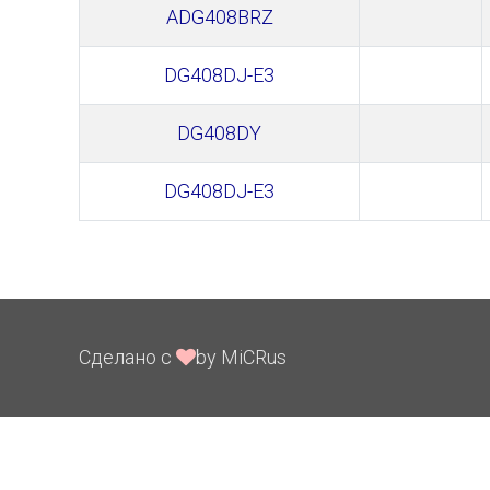
ADG408BRZ
DG408DJ-E3
DG408DY
DG408DJ-E3
Сделано с
by MiCRus