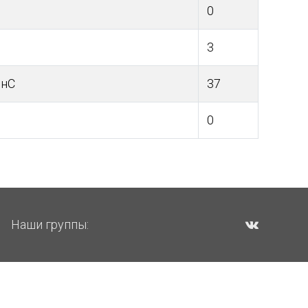
0
3
0нС
37
0
Наши группы: