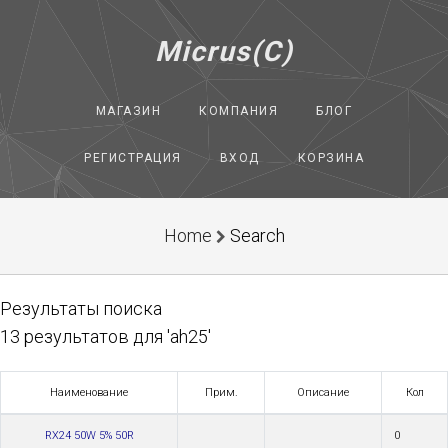
Micrus(C)
МАГАЗИН
КОМПАНИЯ
БЛОГ
РЕГИСТРАЦИЯ
ВХОД
КОРЗИНА
Home
Search
Результаты поиска
13 результатов для 'ah25'
Наименование
Прим.
Описание
Кол
RX24 50W 5% 50R
0