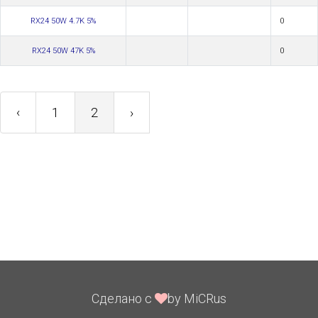
RX24 50W 4.7K 5%
0
RX24 50W 47K 5%
0
‹
1
2
›
Сделано с
by MiCRus