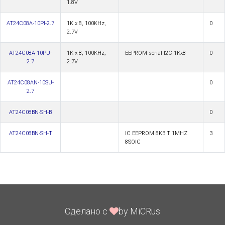
1.8V
AT24C08A-10PI-2.7
1K x 8, 100KHz,
0
2.7V
AT24C08A-10PU-
1K x 8, 100KHz,
EEPROM serial I2C 1Kx8
0
2.7
2.7V
AT24C08AN-10SU-
0
2.7
AT24C08BN-SH-B
0
AT24C08BN-SH-T
IC EEPROM 8KBIT 1MHZ
3
8SOIC
Сделано с
by MiCRus