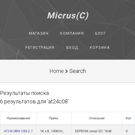
Micrus(C)
МАГАЗИН
КОМПАНИЯ
БЛОГ
РЕГИСТРАЦИЯ
ВХОД
КОРЗИНА
Home
Search
Результаты поиска
6 результатов для 'at24c08'
Наименование
Прим.
Описание
Кол
AT24C08N-10SI-2.7
1K x 8, 100KHz,
EEPROM serial I2C 1Kx8
0