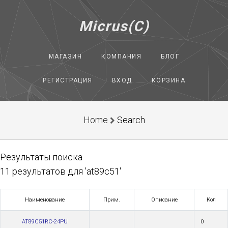
Micrus(C)
МАГАЗИН
КОМПАНИЯ
БЛОГ
РЕГИСТРАЦИЯ
ВХОД
КОРЗИНА
Home
Search
Результаты поиска
11 результатов для 'at89c51'
Наименование
Прим.
Описание
Кол
AT89C51RC-24PU
0