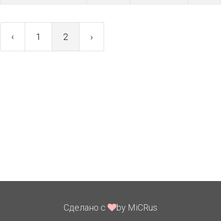
‹
1
2
›
Сделано с
by MiCRus