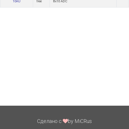
10AU
free
8x10 ADC
Сделано с
by MiCRus