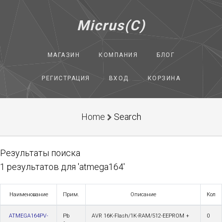
Micrus(C)
МАГАЗИН
КОМПАНИЯ
БЛОГ
РЕГИСТРАЦИЯ
ВХОД
КОРЗИНА
Home
Search
Результаты поиска
1 результатов для 'atmega164'
Наименование
Прим.
Описание
Кол
ATMEGA164PV-
Pb
AVR 16K-Flash/1K-RAM/512-EEPROM +
0