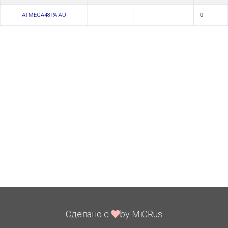
ATMEGA48PA-AU
0
Сделано с
by MiCRus