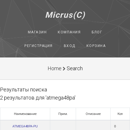
Micrus(C)
МАГАЗИН
КОМПАНИЯ
БЛОГ
РЕГИСТРАЦИЯ
ВХОД
КОРЗИНА
Home
Search
Результаты поиска
2 результатов для 'atmega48pa'
Наименование
Прим.
Описание
Кол
ATMEGA48PA-PU
0