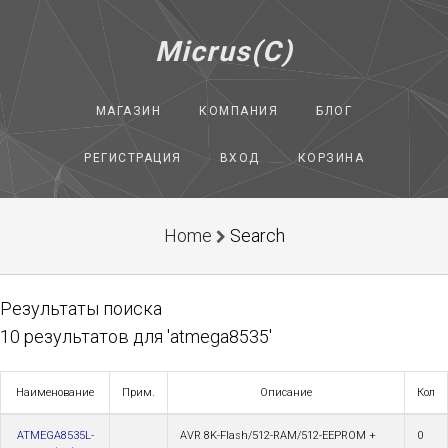
Micrus(C)
МАГАЗИН
КОМПАНИЯ
БЛОГ
РЕГИСТРАЦИЯ
ВХОД
КОРЗИНА
Home
Search
Результаты поиска
10 результатов для 'atmega8535'
Наименование
Прим.
Описание
Кол
ATMEGA8535L-
AVR 8K-Flash/512-RAM/512-EEPROM +
0