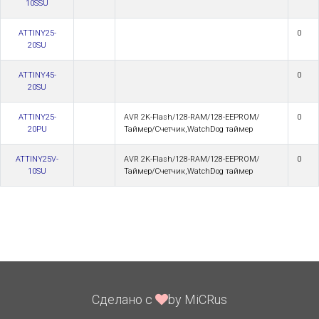
10SSU
ATTINY25-
0
20SU
ATTINY45-
0
20SU
ATTINY25-
AVR 2K-Flash/128-RAM/128-EEPROM/
0
20PU
Таймер/Счетчик,WatchDog таймер
ATTINY25V-
AVR 2K-Flash/128-RAM/128-EEPROM/
0
10SU
Таймер/Счетчик,WatchDog таймер
Сделано с
by MiCRus