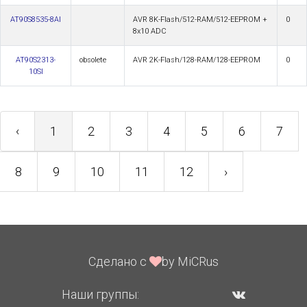
AT90S8535-8AI
AVR 8K-Flash/512-RAM/512-EEPROM +
0
8x10 ADC
AT90S2313-
obsolete
AVR 2K-Flash/128-RAM/128-EEPROM
0
10SI
‹
1
2
3
4
5
6
7
8
9
10
11
12
›
Сделано с
by MiCRus
Наши группы: