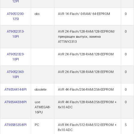
12PI
AT90S1200-
obs
AVR 1K-Flash/ 0-RAM/ 64-EEPROM
0
12SI
AT90S2313-
AVR 2K-Flash/128-RAM/128-EEPROM/
0
10PI
прекращен выпуск, замена
ATTINY2313
AT90S2323-
AVR 2K-Flash/128-RAM/128-EEPROM
0
10PI
AT90S2343-
AVR 2K-Flash/128-RAM/128-EEPROM
0
10PI
AT90S4414-8PI
obsolete
AVR 4K-Flash/256-RAM/256-EEPROM
0
AT90S4433-8PI
use
AVR 4K-Flash/128-RAM/256-EEPROM +
0
ATMEGA8-
6x10 ADC
16PU
AT90S8535-8PI
PC
AVR 8K-Flash/512-RAM/512-EEPROM +
5
8x10 ADC