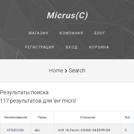
Micrus(C)
МАГАЗИН
КОМПАНИЯ
БЛОГ
РЕГИСТРАЦИЯ
ВХОД
КОРЗИНА
Home
Search
Результаты поиска
117 результатов для 'avr micro'
Наименование
Прим.
Описание
Кол
AT90S1200-
obs
AVR 1K-Flash/ 0-RAM/ 64-EEPROM
0