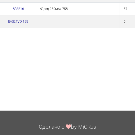
BAS216
/Диод 250мА/ 75В
57
BAS21VD.135
0
Сделано с
by MiCRus