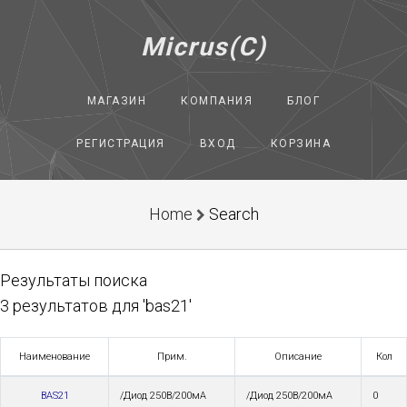
Micrus(C)
МАГАЗИН
КОМПАНИЯ
БЛОГ
РЕГИСТРАЦИЯ
ВХОД
КОРЗИНА
Home
Search
Результаты поиска
3 результатов для 'bas21'
Наименование
Прим.
Описание
Кол
BAS21
/Диод 250В/200мА
/Диод 250В/200мА
0