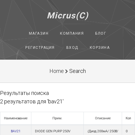
Micrus(C)
МАГАЗИН
КОМПАНИЯ
БЛОГ
РЕГИСТРАЦИЯ
ВХОД
КОРЗИНА
Home
Search
Результаты поиска
2 результатов для 'bav21'
Наименование
Прим.
Описание
Кол
BAV21
DIODE GEN PURP 250V
/Диод 200мА/ 250В/
0