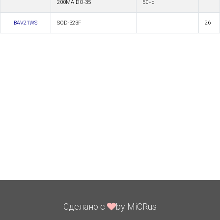
200MA DO-35
50нс
BAV21WS
SOD-323F
26
Сделано с
by MiCRus