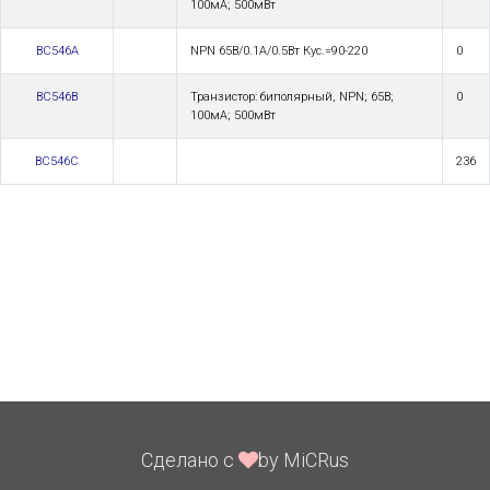
100мА; 500мВт
BC546A
NPN 65В/0.1А/0.5Вт Кус.=90-220
0
BC546B
Транзистор: биполярный, NPN; 65В;
0
100мА; 500мВт
BC546C
236
Сделано с
by MiCRus