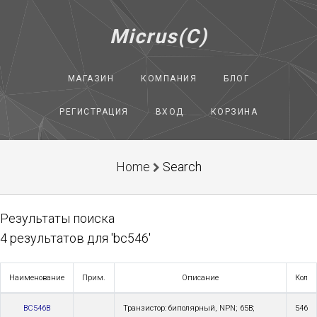
Micrus(C)
МАГАЗИН
КОМПАНИЯ
БЛОГ
РЕГИСТРАЦИЯ
ВХОД
КОРЗИНА
Home
Search
Результаты поиска
4 результатов для 'bc546'
Наименование
Прим.
Описание
Кол
BC546B
Транзистор: биполярный, NPN; 65В;
546