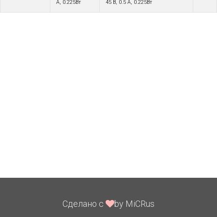
А, 0.225Вт
45 В, 0.5 А, 0.225Вт
Сделано с
by MiCRus