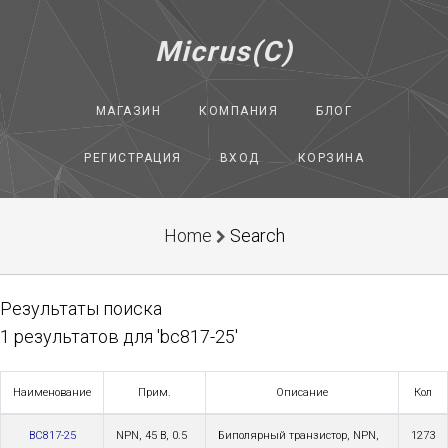
Micrus(C)
МАГАЗИН
КОМПАНИЯ
БЛОГ
РЕГИСТРАЦИЯ
ВХОД
КОРЗИНА
Home
Search
Результаты поиска
1 результатов для 'bc817-25'
Наименование
Прим.
Описание
Кол
BC817-25
NPN, 45 В, 0.5
Биполярный транзистор, NPN,
1273