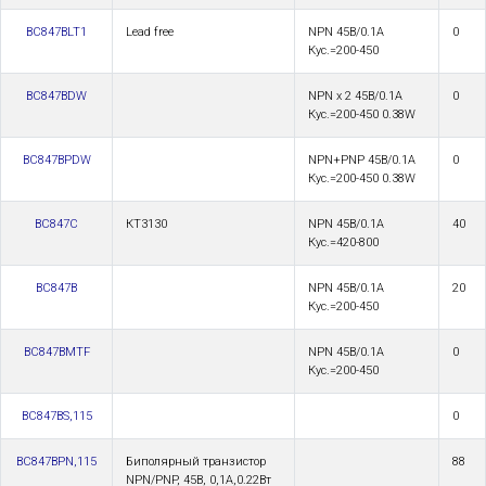
BC847BLT1
Lead free
NPN 45В/0.1А
0
Кус.=200-450
BC847BDW
NPN x 2 45В/0.1А
0
Кус.=200-450 0.38W
BC847BPDW
NPN+PNP 45В/0.1А
0
Кус.=200-450 0.38W
BC847C
КТ3130
NPN 45В/0.1А
40
Кус.=420-800
BC847B
NPN 45В/0.1А
20
Кус.=200-450
BC847BMTF
NPN 45В/0.1А
0
Кус.=200-450
BC847BS,115
0
BC847BPN,115
Биполярный транзистор
88
NPN/PNP, 45В, 0,1А,0.22Вт