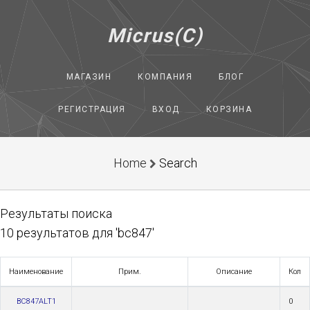
Micrus(C)
МАГАЗИН
КОМПАНИЯ
БЛОГ
РЕГИСТРАЦИЯ
ВХОД
КОРЗИНА
Home
Search
Результаты поиска
10 результатов для 'bc847'
Наименование
Прим.
Описание
Кол
BC847ALT1
0