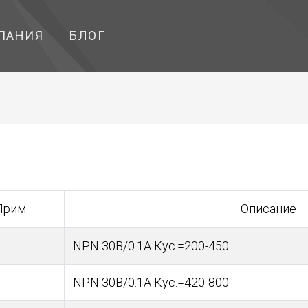
ПАНИЯ
БЛОГ
Прим.
Описание
NPN 30В/0.1А Кус.=200-450
NPN 30В/0.1А Кус.=420-800