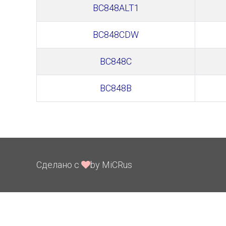
BC848ALT1
BC848CDW
BC848C
BC848B
Сделано с
by MiCRus