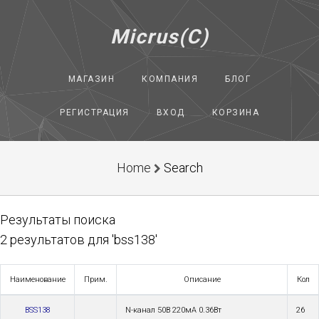
Micrus(C)
МАГАЗИН
КОМПАНИЯ
БЛОГ
РЕГИСТРАЦИЯ
ВХОД
КОРЗИНА
Home
Search
Результаты поиска
2 результатов для 'bss138'
Наименование
Прим.
Описание
Кол
BSS138
N-канал 50В 220мА 0.36Вт
26