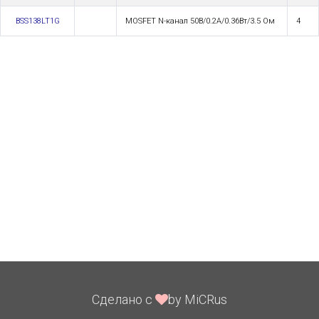
BSS138LT1G
MOSFET N-канал 50В/0.2А/0.36Вт/3.5 Ом
4
Сделано с
by MiCRus