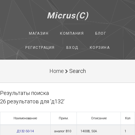
Micrus(C)
МАГАЗИН
КОМПАНИЯ
БЛОГ
РЕГИСТРАЦИЯ
ВХОД
КОРЗИНА
Home
Search
Результаты поиска
26 результатов для 'д132'
Наименование
Прим.
Описание
Кол
Д132-50-14
аналог В10
1400В, 50А
1