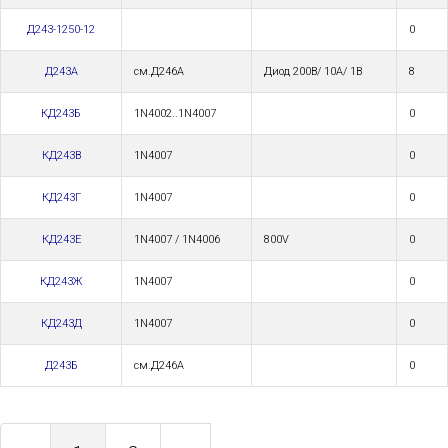
Д243-1250-12
0
Д243А
см.Д246А
Диод 200В/ 10А/ 1В
8
КД243Б
1N4002..1N4007
0
КД243В
1N4007
0
КД243Г
1N4007
0
КД243Е
1N4007 / 1N4006
800V
0
КД243Ж
1N4007
0
КД243Д
1N4007
0
Д243Б
см.Д246А
0