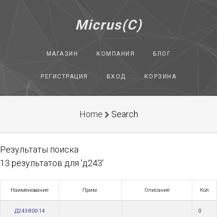
Micrus(C)
МАГАЗИН
КОМПАНИЯ
БЛОГ
РЕГИСТРАЦИЯ
ВХОД
КОРЗИНА
Home
Search
Результаты поиска
13 результатов для 'д243'
Наименование
Прим.
Описание
Кол
Д243-800-14
0