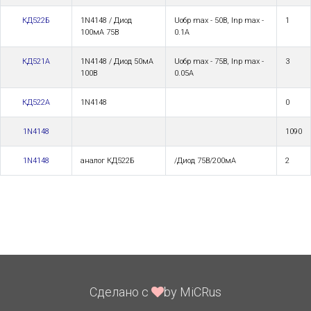
КД522Б
1N4148 / Диод
Uoбp max - 50В, Inp max -
1
100мА 75В
0.1А
КД521А
1N4148 / Диод 50мА
Uoбp max - 75В, Inp max -
3
100В
0.05А
КД522А
1N4148
0
1N4148
1090
1N4148
аналог КД522Б
/Диод 75В/200мА
2
Сделано с
by MiCRus