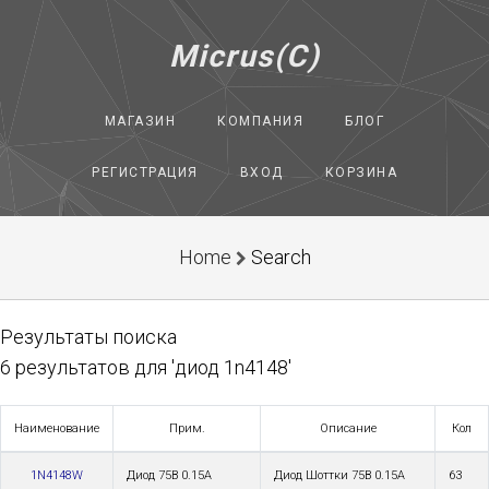
Micrus(C)
МАГАЗИН
КОМПАНИЯ
БЛОГ
РЕГИСТРАЦИЯ
ВХОД
КОРЗИНА
Home
Search
Результаты поиска
6 результатов для 'диод 1n4148'
Наименование
Прим.
Описание
Кол
1N4148W
Диод 75В 0.15А
Диод Шоттки 75В 0.15А
63