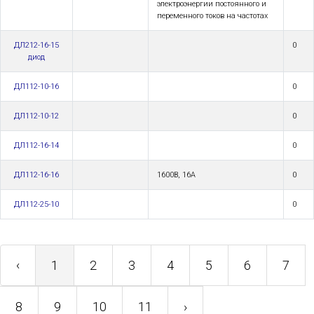
электроэнергии постоянного и
переменного токов на частотах
ДЛ212-16-15
0
диод
ДЛ112-10-16
0
ДЛ112-10-12
0
ДЛ112-16-14
0
ДЛ112-16-16
1600В, 16А
0
ДЛ112-25-10
0
‹
1
2
3
4
5
6
7
8
9
10
11
›