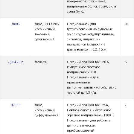
поверхностного монтажа,
напряжение 5В, ток 25мА, сила
света 5мКд
Д605
Диод СВЧ Д605
Предназначен для
18
кремниевый,
детектирования импульсных
точечный,
амплитудно-модулированных
детекторный.
сигналов, индикации
импульсной мощности в
диапазоне волн 3,2..10см.
Д204-20-2
Д204-20
Средний прямой ток - 20 А,
5
Импульсное обратное
напряжение 200 В,
Предназначены для
применения в
выпрямительных устройствах с
частотой до 1,3 кГц.
В25-11
Диод
Средний прямой ток - 25А,
2
кремниевый
Повторяющееся импульсное
диффузионный.
обратное напряжение - 1100 В,
Предназначен для работы в
цепях статических
преобразователей