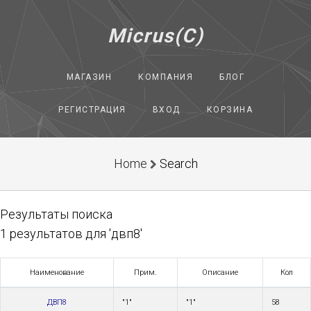
Micrus(C)
МАГАЗИН
КОМПАНИЯ
БЛОГ
РЕГИСТРАЦИЯ
ВХОД
КОРЗИНА
Home
Search
Результаты поиска
1 результатов для 'двп8'
Наименование
Прим.
Описание
Кол
ДВП8
"1"
"1"
58