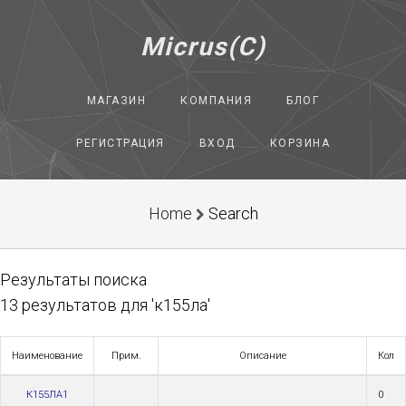
Micrus(C)
МАГАЗИН
КОМПАНИЯ
БЛОГ
РЕГИСТРАЦИЯ
ВХОД
КОРЗИНА
Home
Search
Результаты поиска
13 результатов для 'к155ла'
Наименование
Прим.
Описание
Кол
К155ЛА1
0