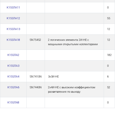
К155ЛА11
0
К155ЛА12
55
К155ЛА13
12
К155ЛА18
SN75452
2 логических элемента 2И-НЕ с
12
мощными открытыми коллекторами
К155ЛА2
182
К155ЛА3
0
К155ЛА4
SN7410N
3x3И-НЕ
6
К155ЛА6
SN7440N
2x4И-НЕ с высоким коэффициентом
52
разветвления по выходу
К155ЛА8
0