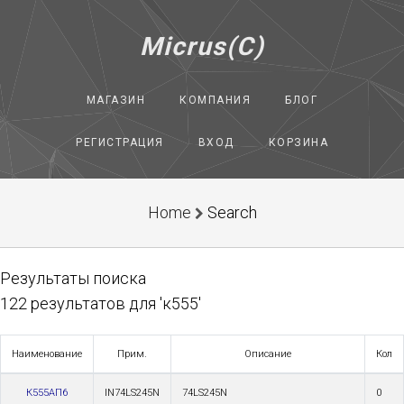
Micrus(C)
МАГАЗИН
КОМПАНИЯ
БЛОГ
РЕГИСТРАЦИЯ
ВХОД
КОРЗИНА
Home
Search
Результаты поиска
122 результатов для 'к555'
Наименование
Прим.
Описание
Кол
К555АП6
IN74LS245N
74LS245N
0