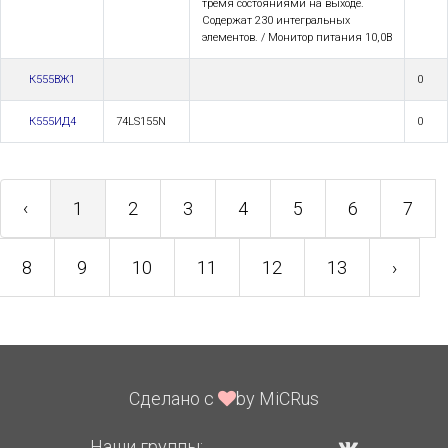
тремя состояниями на выходе.
Содержат 230 интегральных
элементов. / Монитор питания 10,0В
К555ВЖ1
0
К555ИД4
74LS155N
0
‹
1
2
3
4
5
6
7
8
9
10
11
12
13
›
Сделано с
by MiCRus
Наши группы: