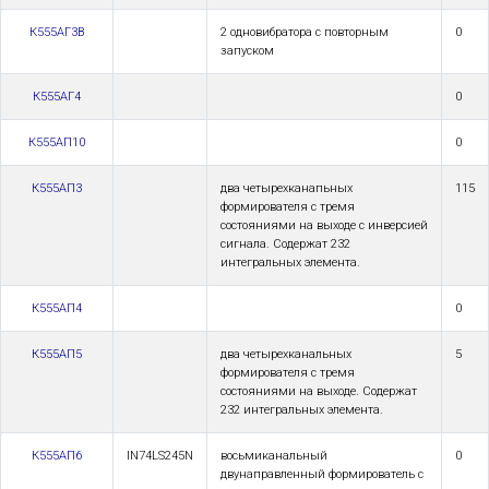
К555АГ3В
2 одновибратора с повторным
0
запуском
К555АГ4
0
К555АП10
0
К555АП3
два четырехканапьных
115
формирователя с тремя
состояниями на выходе с инверсией
сигнала. Содержат 232
интегральных элемента.
К555АП4
0
К555АП5
два четырехканальных
5
формирователя с тремя
состояниями на выходе. Содержат
232 интегральных элемента.
К555АП6
IN74LS245N
восьмиканальный
0
двунаправленный формирователь с