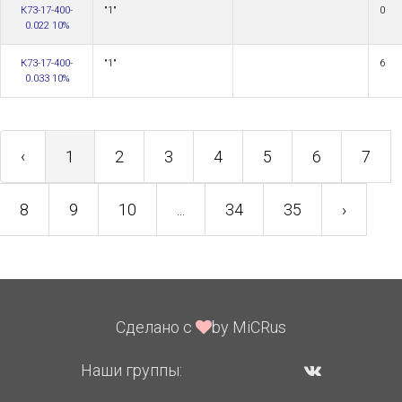
К73-17-400-
"1"
0
0.022 10%
К73-17-400-
"1"
6
0.033 10%
‹
1
2
3
4
5
6
7
8
9
10
...
34
35
›
Сделано с
by MiCRus
Наши группы: