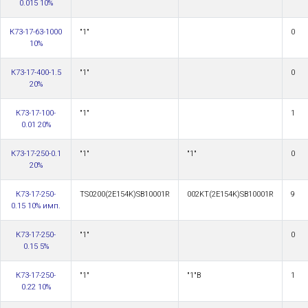
0.015 10%
К73-17-63-1000
"1"
0
10%
К73-17-400-1.5
"1"
0
20%
К73-17-100-
"1"
1
0.01 20%
К73-17-250-0.1
"1"
"1"
0
20%
К73-17-250-
TS0200(2E154K)SB10001R
002KT(2E154K)SB10001R
9
0.15 10% имп.
К73-17-250-
"1"
0
0.15 5%
К73-17-250-
"1"
"1"В
1
0.22 10%