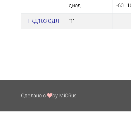
диод
-60…1
ТКД103 ОДЛ
"1"
Сделано с
by MiCRus