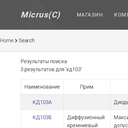
Micrus(C)
МАГАЗИН
КОМ
Home
Search
Результаты поиска
3 результатов для 'кд103'
Наименование
Прим.
КД103А
Диод
КД103Б
Диффузионный
Макси
кремниевый
допус