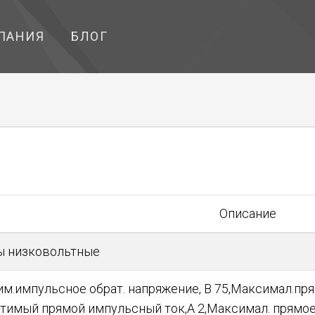
ПАНИЯ
БЛОГ
Описание
ы низковольтные
м.импульсное обрат. напряжение, В 75,Максимал.пря
тимый прямой импульсный ток,А 2,Максимал. прямое 