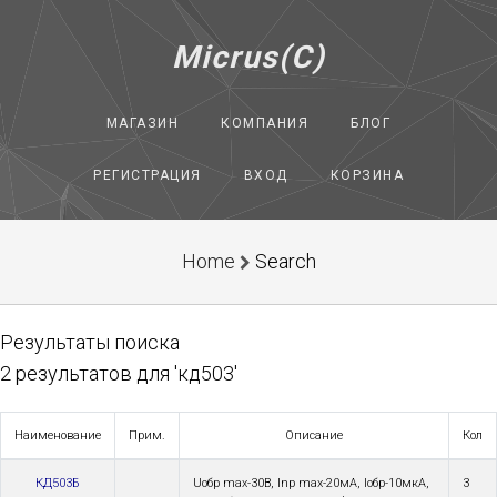
Micrus(C)
МАГАЗИН
КОМПАНИЯ
БЛОГ
РЕГИСТРАЦИЯ
ВХОД
КОРЗИНА
Home
Search
Результаты поиска
2 результатов для 'кд503'
Наименование
Прим.
Описание
Кол
КД503Б
Uoбp max-30В, Inp max-20мА, Ioбp-10мкА,
3