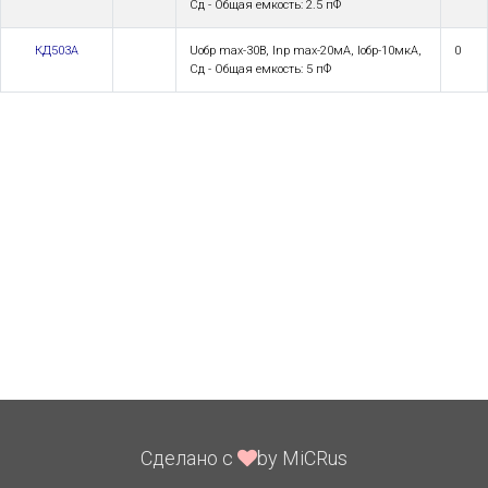
Сд - Общая емкость: 2.5 пФ
КД503А
Uoбp max-30В, Inp max-20мА, Ioбp-10мкА,
0
Сд - Общая емкость: 5 пФ
Сделано с
by MiCRus