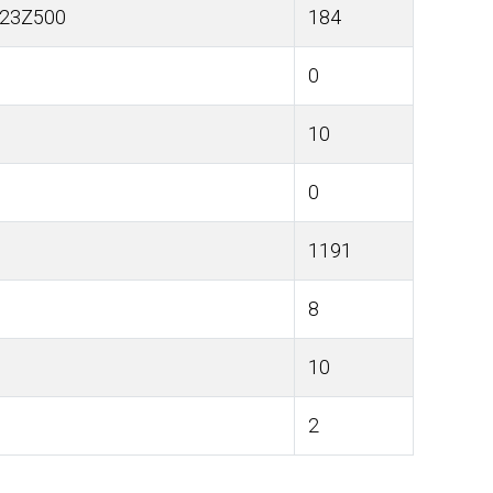
23Z500
184
0
10
0
1191
8
10
2