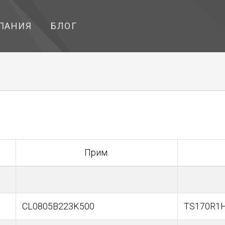
ПАНИЯ
БЛОГ
Прим.
CL0805B223K500
TS170R1