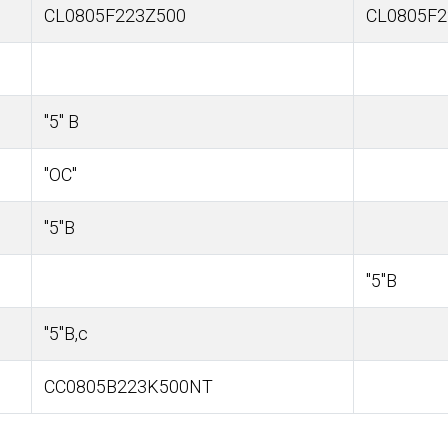
CL0805F223Z500
CL0805F2
"5" В
"ОС"
"5"В
"5"В
"5"В,с
CC0805B223K500NT