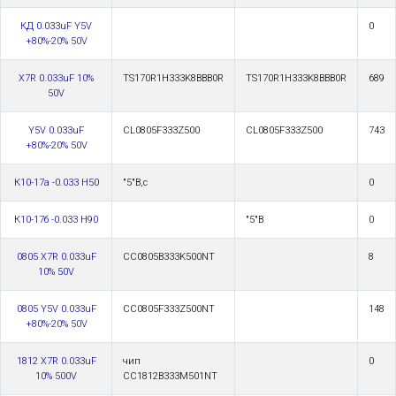
КД 0.033uF Y5V
0
+80%-20% 50V
X7R 0.033uF 10%
TS170R1H333K8BBB0R
TS170R1H333K8BBB0R
689
50V
Y5V 0.033uF
CL0805F333Z500
CL0805F333Z500
743
+80%-20% 50V
К10-17а -0.033 Н50
"5"В,с
0
К10-17б -0.033 Н90
"5"В
0
0805 X7R 0.033uF
CC0805B333K500NT
8
10% 50V
0805 Y5V 0.033uF
CC0805F333Z500NT
148
+80%-20% 50V
1812 X7R 0.033uF
чип
0
10% 500V
CC1812B333M501NT