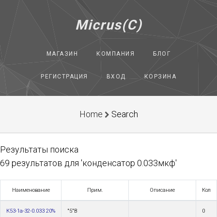
Micrus(C)
МАГАЗИН
КОМПАНИЯ
БЛОГ
РЕГИСТРАЦИЯ
ВХОД
КОРЗИНА
Home
Search
Результаты поиска
69 результатов для 'конденсатор 0.033мкф'
Наименование
Прим.
Описание
Кол
К53-1а-32-0.033 20%
"5"В
0