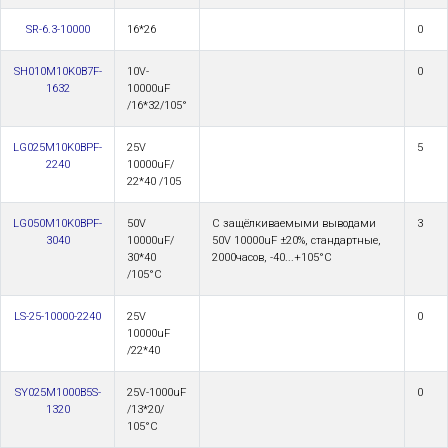
SR-6.3-10000
16*26
0
SH010M10K0B7F-
10V-
0
1632
10000uF
/16*32/105°
LG025M10K0BPF-
25V
5
2240
10000uF/
22*40 /105
LG050M10K0BPF-
50V
С защёлкиваемыми выводами
3
3040
10000uF/
50V 10000uF ±20%, стандартные,
30*40
2000часов, -40...+105°С
/105°C
LS-25-10000-2240
25V
0
10000uF
/22*40
SY025M1000B5S-
25V-1000uF
0
1320
/13*20/
105°С