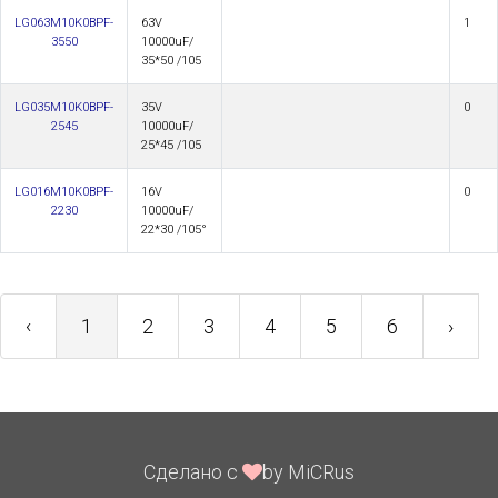
LG063M10K0BPF-
63V
1
3550
10000uF/
35*50 /105
LG035M10K0BPF-
35V
0
2545
10000uF/
25*45 /105
LG016M10K0BPF-
16V
0
2230
10000uF/
22*30 /105°
‹
1
2
3
4
5
6
›
Сделано с
by MiCRus