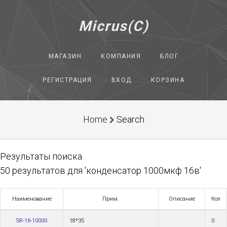
Micrus(C)
МАГАЗИН
КОМПАНИЯ
БЛОГ
РЕГИСТРАЦИЯ
ВХОД
КОРЗИНА
Home
Search
Результаты поиска
50 результатов для 'конденсатор 1000мкф 16в'
Наименование
Прим.
Описание
Кол
SR-16-10000
18*35
0