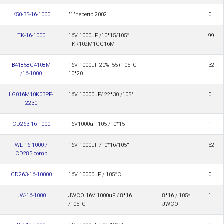
К50-35-16-1000
"1"перепр.2002
0
TK-16-1000
16V 1000uF /10*15/105°
99
TKR102M1CG16M
B41858C4108M
16V 1000uF 20% -55+105°С
32
/16-1000
10*20
LG016M10K0BPF-
16V 10000uF/ 22*30 /105°
0
2230
CD263-16-1000
16V1000uF 105 /10*15
1
WL-16-1000 /
16V-1000uF /10*16/105°
52
CD285 comp
CD263-16-10000
16V 10000uF / 105°С
0
JW-16-1000
JWCO 16V 1000uF / 8*16
8*16 / 105*
1
/105°С
JWCO