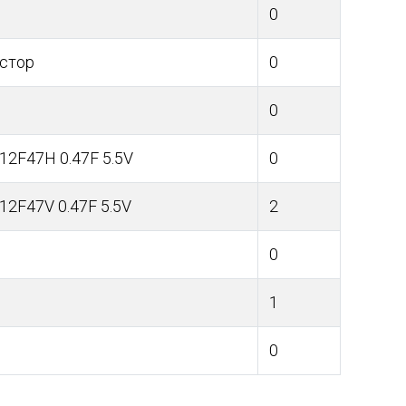
0
стор
0
0
12F47H 0.47F 5.5V
0
12F47V 0.47F 5.5V
2
0
1
0