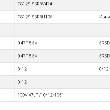
TS12S-S5R5V474
TS12S-S5R5H105
Иони
0.47F 5.5V
5R5D
0.47F 5.5V
5R5D
8*12
8*12
8*12
100V 47uF /10*12/105°