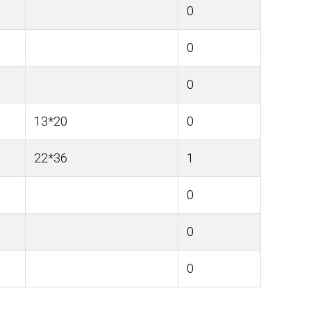
0
0
0
13*20
0
22*36
1
0
0
0