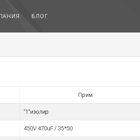
ПАНИЯ
БЛОГ
Прим.
"1"изолир.
450V 470uF / 35*50