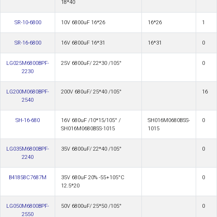
18*40
SR-10-6800
10V 6800uF 16*26
16*26
1
SR-16-6800
16V 6800uF 16*31
16*31
0
LG025M6800BPF-
25V 6800uF/ 22*30 /105°
0
2230
LG200M0680BPF-
200V 680uF/ 25*40 /105°
16
2540
SH-16-680
16V 680uF /10*15/105° /
SH016M0680B5S-
0
SH016M0680B5S-1015
1015
LG035M6800BPF-
35V 6800uF/ 22*40 /105°
0
2240
B41858C7687M
35V 680uF 20% -55+105°С
0
12.5*20
LG050M6800BPF-
50V 6800uF/ 25*50 /105°
0
2550