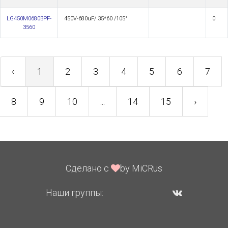
LG450M0680BPF-
450V-680uF/ 35*60 /105°
0
3560
‹
1
2
3
4
5
6
7
8
9
10
...
14
15
›
Сделано с
by MiCRus
Наши группы: