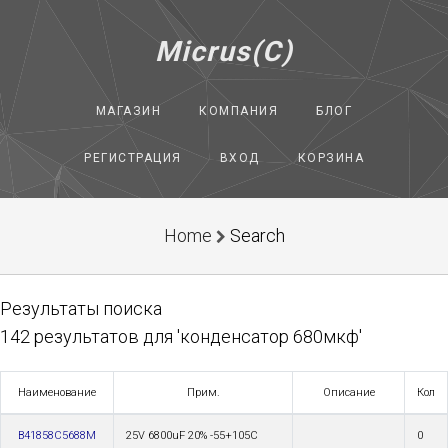
Micrus(C)
МАГАЗИН
КОМПАНИЯ
БЛОГ
РЕГИСТРАЦИЯ
ВХОД
КОРЗИНА
Home
Search
Результаты поиска
142 результатов для 'конденсатор 680мкф'
Наименование
Прим.
Описание
Кол
B41858C5688M
25V 6800uF 20% -55+105С
0