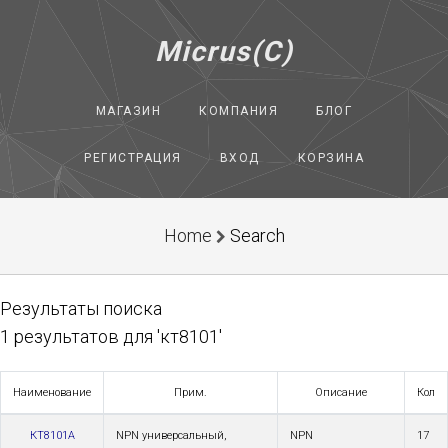
Micrus(C)
МАГАЗИН
КОМПАНИЯ
БЛОГ
РЕГИСТРАЦИЯ
ВХОД
КОРЗИНА
Home
Search
Результаты поиска
1 результатов для 'кт8101'
Наименование
Прим.
Описание
Кол
КТ8101А
NPN универсальный,
NPN
17