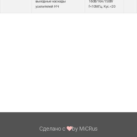
выходные каскады
160В/16А/150Вт
усилителей НЧ
f<10МГц, Кус.=20
Сделано с
by MiCRus