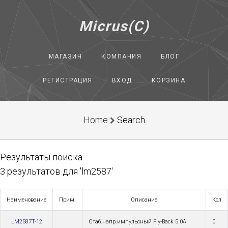
Micrus(C)
МАГАЗИН
КОМПАНИЯ
БЛОГ
РЕГИСТРАЦИЯ
ВХОД
КОРЗИНА
Home
Search
Результаты поиска
3 результатов для 'lm2587'
Наименование
Прим.
Описание
Кол
LM2587T-12
Стаб.напр.импульсный Fly-Back 5.0A
0