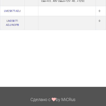
Uвх=4.0...40V Uвых=12V -40...+125C
LM2587T-ADJ
0
LM2587T-
0
ADJ/NOPB
Сделано с
by MiCRus